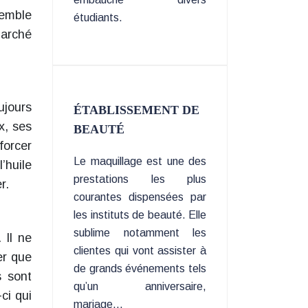
semble
étudiants.
marché
ujours
ÉTABLISSEMENT DE
x, ses
BEAUTÉ
forcer
Le maquillage est une des
’huile
prestations les plus
r.
courantes dispensées par
les instituts de beauté. Elle
sublime notamment les
 Il ne
clientes qui vont assister à
er que
de grands événements tels
s sont
qu’un anniversaire,
ci qui
mariage…