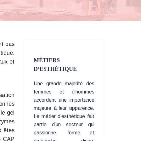
nt pas
tique.
MÉTIERS
aux et
D’ESTHÉTIQUE
Une grande majorité des
femmes et d’hommes
sation
accordent une importance
sonnes
majeure à leur apparence.
le gel
Le métier d’esthétique fait
zymes
partie d’un secteur qui
s êtes
passionne, forme et
re CAP
embauche divers